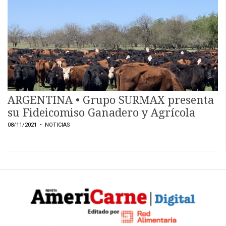
EVENTOS Y
CAPACITACIONES
DIRECTORIO
CALENDARIO
MEDIA KIT
SERVICIOS
ARGENTINA • Grupo SURMAX presenta
su Fideicomiso Ganadero y Agrícola
08/11/2021
• NOTICIAS
CONTÁCTENOS
AYUDA
TÉRMINOS