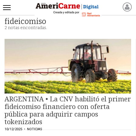
fideicomiso
INICIO
2 notas encontradas.
NOTICIAS RECIENTES
NOTICIAS
ARTICULOS
PRODUCCIÓN
PROCESO
PRODUCTO
NUEVOS PRODUCTOS
MARKETPLACE
ARGENTINA • La CNV habilitó el primer
REVISTAS
fideicomiso financiero con oferta
pública para adquirir campos
REVISTAS
tokenizados
CATÁLOGO DE CORTES
10/12/2025
• NOTICIAS
DE CARNE VACUNA