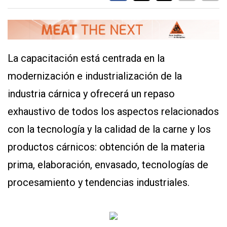
Y
CONDICIONES
POLÍTICAS
DE
PRIVACIDAD
MAPA
La capacitación está centrada en la
DEL
SITIO
modernización e industrialización de la
QUIENES
SOMOS
industria cárnica y ofrecerá un repaso
exhaustivo de todos los aspectos relacionados
con la tecnología y la calidad de la carne y los
productos cárnicos: obtención de la materia
prima, elaboración, envasado, tecnologías de
procesamiento y tendencias industriales.