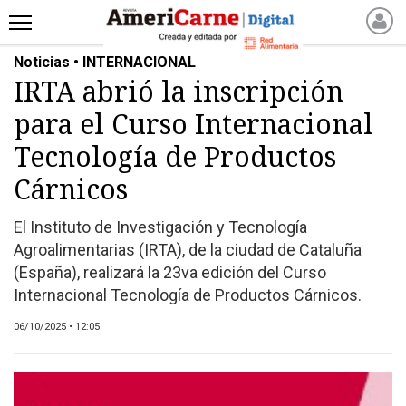
Noticias • INTERNACIONAL
INICIO
IRTA abrió la inscripción
NOTICIAS RECIENTES
para el Curso Internacional
NOTICIAS
ARTICULOS
Tecnología de Productos
PRODUCCIÓN
Cárnicos
PROCESO
El Instituto de Investigación y Tecnología
PRODUCTO
Agroalimentarias (IRTA), de la ciudad de Cataluña
NUEVOS PRODUCTOS
(España), realizará la 23va edición del Curso
MARKETPLACE
Internacional Tecnología de Productos Cárnicos.
REVISTAS
06/10/2025 • 12:05
REVISTAS
CATÁLOGO DE CORTES
DE CARNE VACUNA