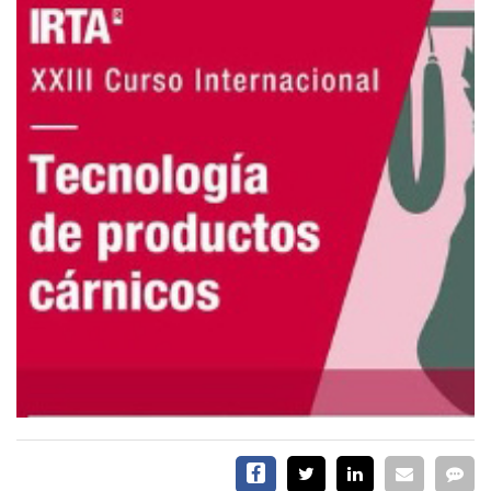
EVENTOS Y
CAPACITACIONES
DIRECTORIO
CALENDARIO
MEDIA KIT
SERVICIOS
CONTÁCTENOS
AYUDA
TÉRMINOS