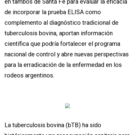
en tambos de Santa Fe para evaluar la eficacia
de incorporar la prueba ELISA como
complemento al diagnóstico tradicional de
tuberculosis bovina, aportan información
científica que podría fortalecer el programa
nacional de control y abre nuevas perspectivas
CONTÁCTENOS
para la erradicación de la enfermedad en los
AYUDA
TÉRMINOS
rodeos argentinos.
Y
CONDICIONES
POLÍTICAS
DE
PRIVACIDAD
MAPA
DEL
SITIO
QUIENES
La tuberculosis bovina (bTB) ha sido
SOMOS