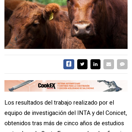
EVENTOS Y
CAPACITACIONES
DIRECTORIO
CALENDARIO
MEDIA KIT
TEMAS DESTACADOS
CARNE
FRIGORIFICO
VACAS
INVESTIGACIÓN
AGRO
Los resultados del trabajo realizado por el
CONCURSO
PREMIO
equipo de investigación del INTA y del Conicet,
obtenidos tras más de cinco años de estudios
SERVICIOS