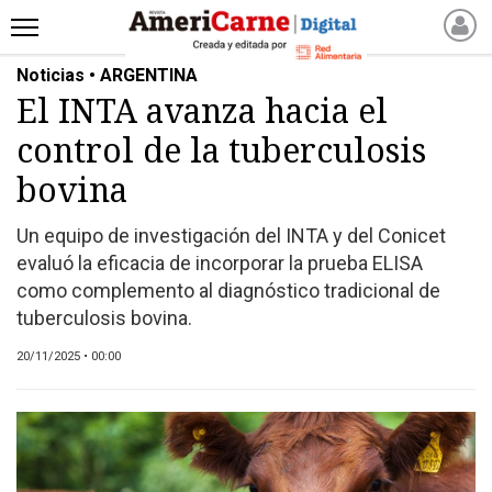
Noticias • ARGENTINA
INICIO
El INTA avanza hacia el
NOTICIAS RECIENTES
control de la tuberculosis
NOTICIAS
ARTICULOS
bovina
PRODUCCIÓN
Un equipo de investigación del INTA y del Conicet
PROCESO
evaluó la eficacia de incorporar la prueba ELISA
PRODUCTO
como complemento al diagnóstico tradicional de
NUEVOS PRODUCTOS
tuberculosis bovina.
MARKETPLACE
20/11/2025 • 00:00
REVISTAS
REVISTAS
CATÁLOGO DE CORTES
DE CARNE VACUNA