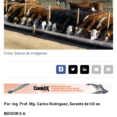
EVENTOS Y
CAPACITACIONES
DIRECTORIO
CALENDARIO
MEDIA KIT
SERVICIOS
Fotos: Banco de imágenes
Por: Ing. Prof. Mg. Carlos Rodriguez, Gerente de I+D en
CONTÁCTENOS
AYUDA
BEDSON S.A.
TÉRMINOS