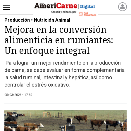
Producción • Nutrición Animal
INICIO
Mejora en la conversión
NOTICIAS RECIENTES
alimenticia en rumiantes:
NOTICIAS
ARTICULOS
Un enfoque integral
PRODUCCIÓN
Para lograr un mejor rendimiento en la producción
PROCESO
de carne, se debe evaluar en forma complementaria
PRODUCTO
la salud ruminal, intestinal y hepática, así como
NUEVOS PRODUCTOS
controlar el estrés oxidativo.
MARKETPLACE
05/03/2026 • 17:39
REVISTAS
REVISTAS
CATÁLOGO DE CORTES
DE CARNE VACUNA