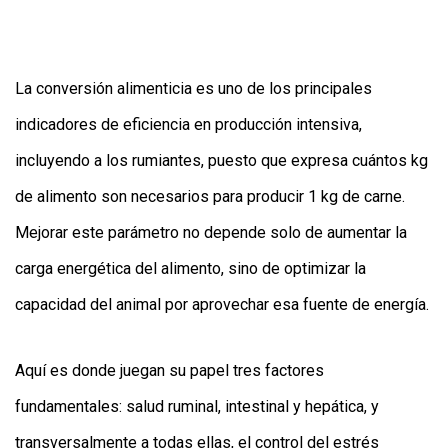
Y
CONDICIONES
POLÍTICAS
DE
PRIVACIDAD
La conversión alimenticia es uno de los principales
MAPA
DEL
indicadores de eficiencia en producción intensiva,
SITIO
QUIENES
incluyendo a los rumiantes, puesto que expresa cuántos kg
SOMOS
de alimento son necesarios para producir 1 kg de carne.
Mejorar este parámetro no depende solo de aumentar la
carga energética del alimento, sino de optimizar la
capacidad del animal por aprovechar esa fuente de energía.
Aquí es donde juegan su papel tres factores
fundamentales: salud ruminal, intestinal y hepática, y
transversalmente a todas ellas, el control del estrés