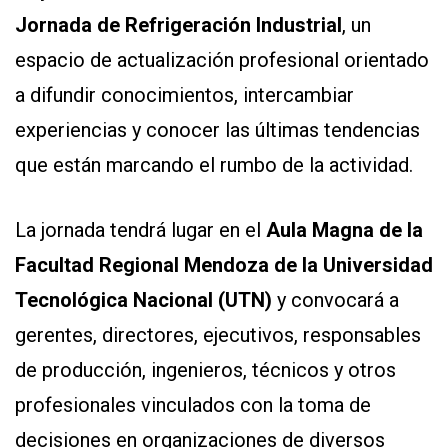
Jornada de Refrigeración Industrial
, un
espacio de actualización profesional orientado
a difundir conocimientos, intercambiar
experiencias y conocer las últimas tendencias
que están marcando el rumbo de la actividad.
CONTÁCTENOS
AYUDA
La jornada tendrá lugar en el
Aula Magna de la
TÉRMINOS
Y
Facultad Regional Mendoza de la Universidad
CONDICIONES
POLÍTICAS
Tecnológica Nacional (UTN)
y convocará a
DE
PRIVACIDAD
gerentes, directores, ejecutivos, responsables
MAPA
DEL
de producción, ingenieros, técnicos y otros
SITIO
QUIENES
profesionales vinculados con la toma de
SOMOS
decisiones en organizaciones de diversos