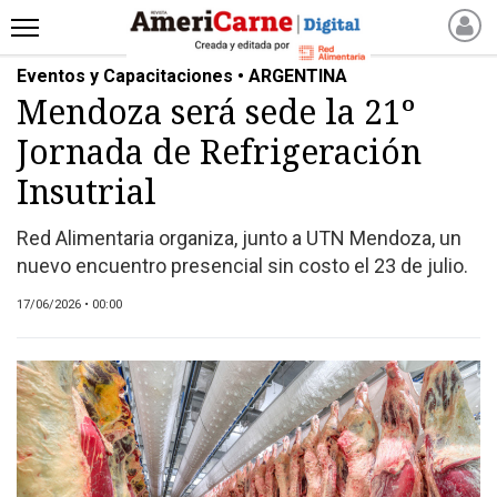
Eventos y Capacitaciones • ARGENTINA
INICIO
Mendoza será sede la 21º
NOTICIAS RECIENTES
Jornada de Refrigeración
NOTICIAS
ARTICULOS
Insutrial
PRODUCCIÓN
Red Alimentaria organiza, junto a UTN Mendoza, un
PROCESO
nuevo encuentro presencial sin costo el 23 de julio.
PRODUCTO
17/06/2026 • 00:00
NUEVOS PRODUCTOS
MARKETPLACE
REVISTAS
REVISTAS
CATÁLOGO DE CORTES
DE CARNE VACUNA