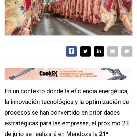
EVENTOS Y
CAPACITACIONES
DIRECTORIO
CALENDARIO
MEDIA KIT
TEMAS DESTACADOS
CARNE
FRIGORIFICO
VACAS
INVESTIGACIÓN
En un contexto donde la eficiencia energética,
AGRO
la innovación tecnológica y la optimización de
CONCURSO
procesos se han convertido en prioridades
PREMIO
estratégicas para las empresas, el próximo 23
SERVICIOS
de julio se realizará en Mendoza la
21ª