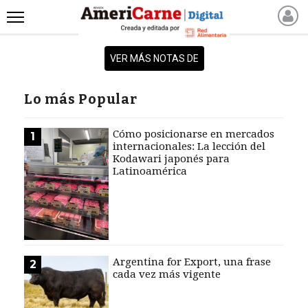
INICIO
VER MÁS NOTAS DE
NOTICIAS RECIENTES
NOTICIAS
Lo más Popular
ARTICULOS
PRODUCCIÓN
Cómo posicionarse en mercados
1
internacionales: La lección del
PROCESO
Kodawari japonés para
Latinoamérica
PRODUCTO
NUEVOS PRODUCTOS
MARKETPLACE
REVISTAS
REVISTAS
Argentina for Export, una frase
2
cada vez más vigente
CATÁLOGO DE CORTES
DE CARNE VACUNA