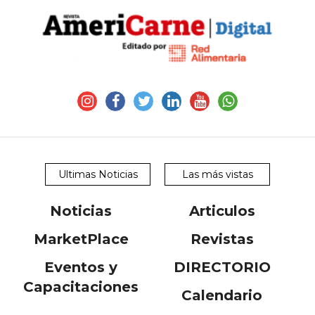
CONTÁCTENOS
AYUDA
TÉRMINOS
Ultimas Noticias
Las más vistas
Y
CONDICIONES
POLÍTICAS
Noticias
Articulos
DE
PRIVACIDAD
MarketPlace
Revistas
MAPA
DEL
Eventos y
DIRECTORIO
SITIO
QUIENES
Capacitaciones
SOMOS
Calendario