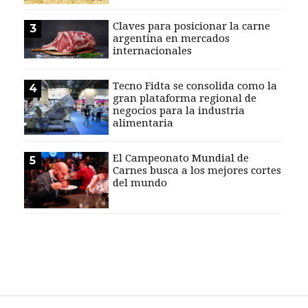
EVENTOS Y
Claves para posicionar la carne
3
CAPACITACIONES
argentina en mercados
internacionales
DIRECTORIO
CALENDARIO
Tecno Fidta se consolida como la
4
MEDIA KIT
gran plataforma regional de
negocios para la industria
TEMAS DESTACADOS
alimentaria
CARNE
FRIGORIFICO
El Campeonato Mundial de
5
Carnes busca a los mejores cortes
VACAS
del mundo
INVESTIGACIÓN
AGRO
CONCURSO
PREMIO
SERVICIOS