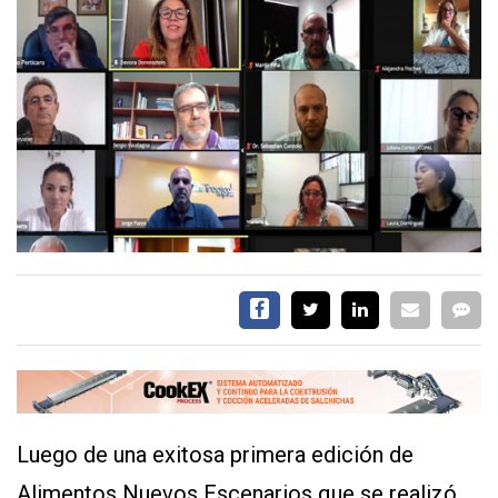
EVENTOS Y
CAPACITACIONES
DIRECTORIO
CALENDARIO
MEDIA KIT
TEMAS DESTACADOS
CARNE
FRIGORIFICO
VACAS
INVESTIGACIÓN
AGRO
CONCURSO
PREMIO
Luego de una exitosa primera edición de
SERVICIOS
Alimentos Nuevos Escenarios que se realizó