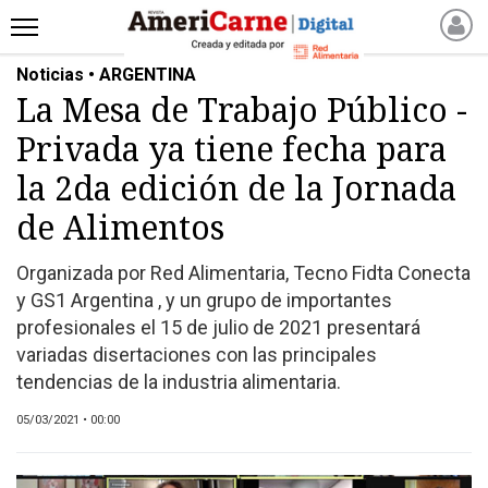
Noticias • ARGENTINA
INICIO
La Mesa de Trabajo Público -
NOTICIAS RECIENTES
Privada ya tiene fecha para
NOTICIAS
ARTICULOS
la 2da edición de la Jornada
PRODUCCIÓN
de Alimentos
PROCESO
Organizada por Red Alimentaria, Tecno Fidta Conecta
PRODUCTO
y GS1 Argentina , y un grupo de importantes
NUEVOS PRODUCTOS
profesionales el 15 de julio de 2021 presentará
MARKETPLACE
variadas disertaciones con las principales
REVISTAS
tendencias de la industria alimentaria.
REVISTAS
05/03/2021 • 00:00
CATÁLOGO DE CORTES
DE CARNE VACUNA