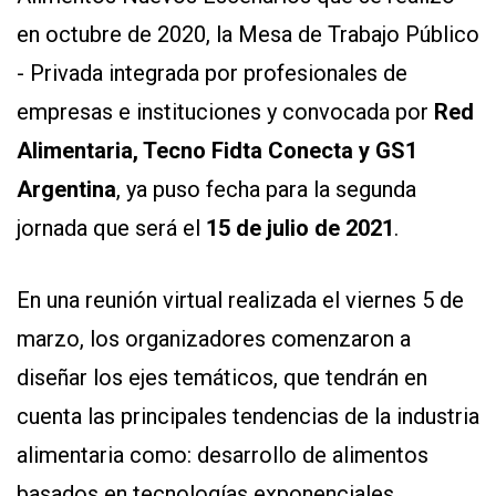
en octubre de 2020, la Mesa de Trabajo Público
- Privada integrada por profesionales de
empresas e instituciones y convocada por
Red
Alimentaria, Tecno Fidta Conecta y GS1
Argentina
, ya puso fecha para la segunda
CONTÁCTENOS
jornada que será el
15 de julio de 2021
.
AYUDA
TÉRMINOS
Y
En una reunión virtual realizada el viernes 5 de
CONDICIONES
POLÍTICAS
marzo, los organizadores comenzaron a
DE
PRIVACIDAD
diseñar los ejes temáticos, que tendrán en
MAPA
DEL
cuenta las principales tendencias de la industria
SITIO
QUIENES
alimentaria como: desarrollo de alimentos
SOMOS
basados en tecnologías exponenciales