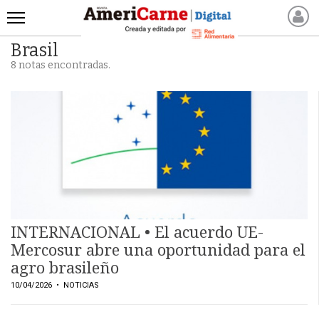
Brasil
INICIO
8 notas encontradas.
NOTICIAS RECIENTES
NOTICIAS
ARTICULOS
PRODUCCIÓN
PROCESO
PRODUCTO
NUEVOS PRODUCTOS
MARKETPLACE
INTERNACIONAL • El acuerdo UE-
REVISTAS
Mercosur abre una oportunidad para el
agro brasileño
REVISTAS
10/04/2026
• NOTICIAS
CATÁLOGO DE CORTES
DE CARNE VACUNA