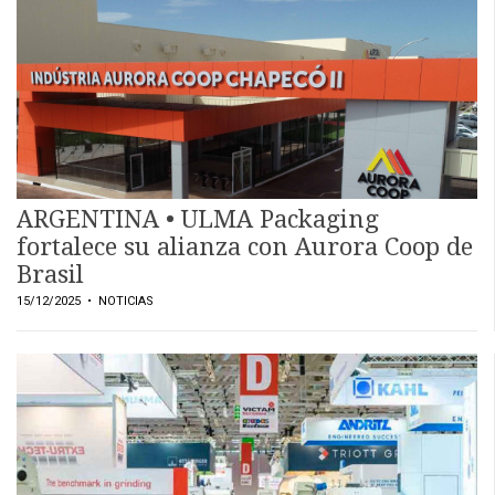
EVENTOS Y
CAPACITACIONES
DIRECTORIO
CALENDARIO
MEDIA KIT
SERVICIOS
ARGENTINA • ULMA Packaging
fortalece su alianza con Aurora Coop de
Brasil
15/12/2025
• NOTICIAS
CONTÁCTENOS
AYUDA
TÉRMINOS