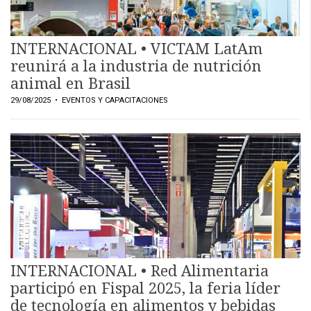
Y
CONDICIONES
POLÍTICAS
INTERNACIONAL • VICTAM LatAm
DE
PRIVACIDAD
reunirá a la industria de nutrición
MAPA
animal en Brasil
DEL
SITIO
29/08/2025
• EVENTOS Y CAPACITACIONES
QUIENES
SOMOS
INTERNACIONAL • Red Alimentaria
participó en Fispal 2025, la feria líder
de tecnología en alimentos y bebidas