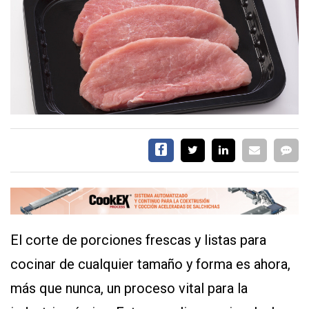
EVENTOS Y
CAPACITACIONES
DIRECTORIO
CALENDARIO
MEDIA KIT
SERVICIOS
El corte de porciones frescas y listas para
cocinar de cualquier tamaño y forma es ahora,
CONTÁCTENOS
más que nunca, un proceso vital para la
AYUDA
TÉRMINOS