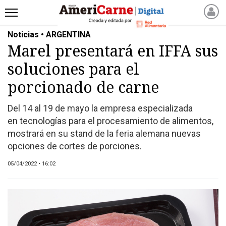
Noticias • ARGENTINA
INICIO
Marel presentará en IFFA sus
NOTICIAS RECIENTES
soluciones para el
NOTICIAS
ARTICULOS
porcionado de carne
PRODUCCIÓN
Del 14 al 19 de mayo la empresa especializada
PROCESO
en tecnologías para el procesamiento de alimentos,
PRODUCTO
mostrará en su stand de la feria alemana nuevas
NUEVOS PRODUCTOS
opciones de cortes de porciones.
MARKETPLACE
05/04/2022 • 16:02
REVISTAS
REVISTAS
CATÁLOGO DE CORTES
DE CARNE VACUNA