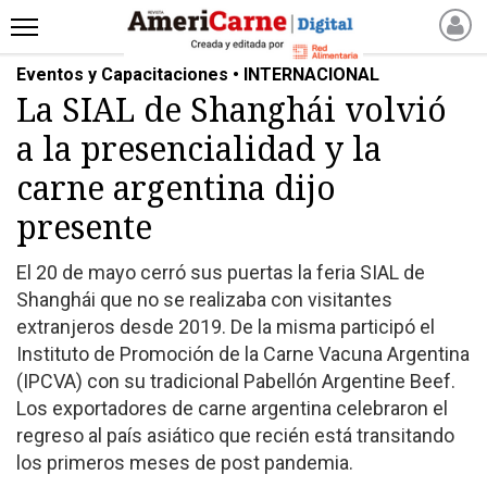
Eventos y Capacitaciones • INTERNACIONAL
INICIO
La SIAL de Shanghái volvió
NOTICIAS RECIENTES
a la presencialidad y la
NOTICIAS
ARTICULOS
carne argentina dijo
PRODUCCIÓN
presente
PROCESO
El 20 de mayo cerró sus puertas la feria SIAL de
PRODUCTO
Shanghái que no se realizaba con visitantes
NUEVOS PRODUCTOS
extranjeros desde 2019. De la misma participó el
MARKETPLACE
Instituto de Promoción de la Carne Vacuna Argentina
REVISTAS
(IPCVA) con su tradicional Pabellón Argentine Beef.
Los exportadores de carne argentina celebraron el
REVISTAS
regreso al país asiático que recién está transitando
CATÁLOGO DE CORTES
los primeros meses de post pandemia.
DE CARNE VACUNA