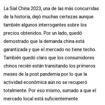
La Sial China 2023, una de las más concurridas
de la historia, dejó muchas certezas aunque
también algunos interrogantes sobre los
precios obtenidos. Por un lado, quedó
demostrado que la demanda china está
CONTÁCTENOS
garantizada y que el mercado no tiene techo.
AYUDA
TÉRMINOS
También quedó claro que los consumidores
Y
CONDICIONES
chinos recién están transitando los primeros
POLÍTICAS
DE
meses de la post pandemia por lo que la
PRIVACIDAD
MAPA
actividad económica aún no se recuperó
DEL
SITIO
totalmente. Por eso mismo, sumado a que el
QUIENES
SOMOS
mercado local está suficientemente