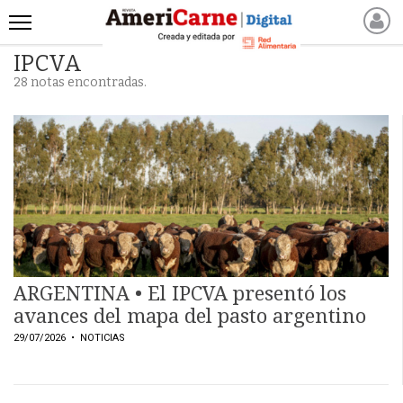
IPCVA
INICIO
28 notas encontradas.
NOTICIAS RECIENTES
NOTICIAS
ARTICULOS
PRODUCCIÓN
PROCESO
PRODUCTO
NUEVOS PRODUCTOS
MARKETPLACE
ARGENTINA • El IPCVA presentó los
REVISTAS
avances del mapa del pasto argentino
REVISTAS
29/07/2026
• NOTICIAS
CATÁLOGO DE CORTES
DE CARNE VACUNA