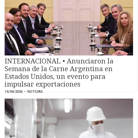
EVENTOS Y
CAPACITACIONES
DIRECTORIO
CALENDARIO
MEDIA KIT
TEMAS DESTACADOS
INTERNACIONAL • Anunciaron la
CARNE
Semana de la Carne Argentina en
FRIGORIFICO
Estados Unidos, un evento para
VACAS
impulsar exportaciones
INVESTIGACIÓN
15/04/2026
• NOTICIAS
AGRO
CONCURSO
PREMIO
SERVICIOS