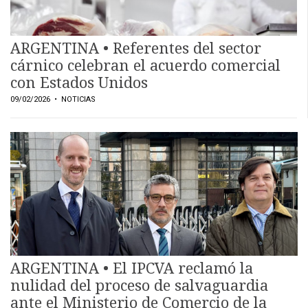
ARGENTINA • Referentes del sector
cárnico celebran el acuerdo comercial
con Estados Unidos
09/02/2026
• NOTICIAS
CONTÁCTENOS
AYUDA
TÉRMINOS
Y
CONDICIONES
POLÍTICAS
DE
PRIVACIDAD
MAPA
DEL
SITIO
ARGENTINA • El IPCVA reclamó la
QUIENES
nulidad del proceso de salvaguardia
SOMOS
ante el Ministerio de Comercio de la