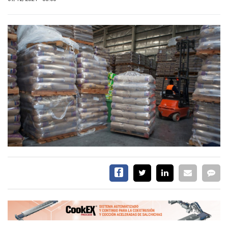
EVENTOS Y
CAPACITACIONES
DIRECTORIO
CALENDARIO
MEDIA KIT
SERVICIOS
CONTÁCTENOS
AYUDA
TÉRMINOS