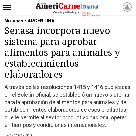
Noticias • ARGENTINA
INICIO
Senasa incorpora nuevo
NOTICIAS RECIENTES
sistema para aprobar
NOTICIAS
ARTICULOS
alimentos para animales y
PRODUCCIÓN
establecimientos
PROCESO
elaboradores
PRODUCTO
NUEVOS PRODUCTOS
A través de las resoluciones 1415 y 1416 publicadas
en el Boletín Oficial, se estableció un nuevo sistema
MARKETPLACE
para la aprobación de alimentos para animales y de
REVISTAS
establecimientos elaboradores de esos productos,
REVISTAS
que le permite al sector productivo nacional operar
CATÁLOGO DE CORTES
en tiempos y condiciones internacionales.
DE CARNE VACUNA
09/12/2024 • 00:00